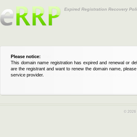
Expired Registration Recovery Pol
Please notice:
Bitte beachten Sie:
This domain name registration has expired and renewal or dele
Diese Domainregistrierung ist abgelaufen und die Verläng
are the registrant and want to renew the domain name, please 
Domain stehen an. Wenn Sie der Registrant sind und di
service provider.
verlängern möchten, kontaktieren Sie bitte Ihren Service-Provid
© 2026