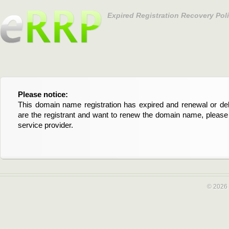
Expired Registration Recovery Pol
Please notice:
Bitte beachten Sie:
This domain name registration has expired and renewal or dele
Diese Domainregistrierung ist abgelaufen und die Verläng
are the registrant and want to renew the domain name, please 
Domain stehen an. Wenn Sie der Registrant sind und di
service provider.
verlängern möchten, kontaktieren Sie bitte Ihren Service-Provid
© 2026